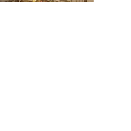
Contatti
Corso Cavour, 231, 05018 Orvieto TR, Italy
lalocandadellupoorvieto@gmail.com
0763 344103
(+39)
3890929386