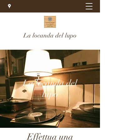
La locanda del lupo
La locanda del
lupo
Effettua una